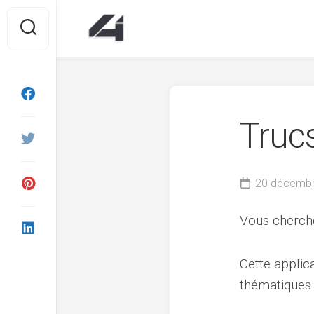
Skip
to
content
Truc
20 décemb
Vous cherche
Cette applic
thématiques :